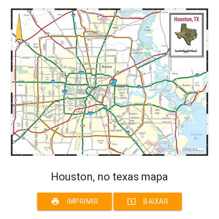
Houston, no texas mapa
print
system_update_alt
IMPRIMIR
BAIXAR