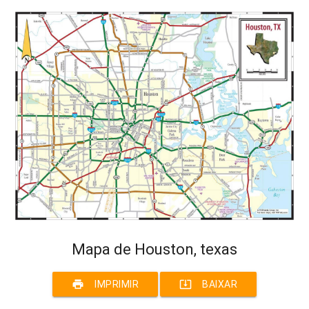
Mapa de Houston, texas
print
system_update_alt
IMPRIMIR
BAIXAR